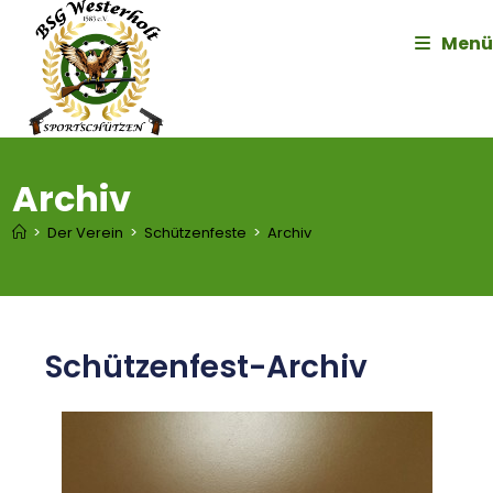
Menü
Archiv
>
Der Verein
>
Schützenfeste
>
Archiv
Schützenfest-Archiv